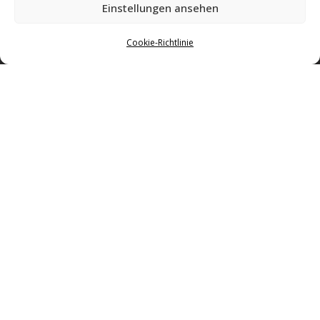
Einstellungen ansehen
Cookie-Richtlinie
Gemeinsam Geschichte schreiben – mit Leidenschaft für Volleyball und einer
starken Gemeinschaft in Regensburg.
Impressum & Datenschutz
Mitglied werden
Sponsoring
Kontakt
© 2026 Donau Volleys Regensburg e.V. – Alle Rechte vorbehalten.