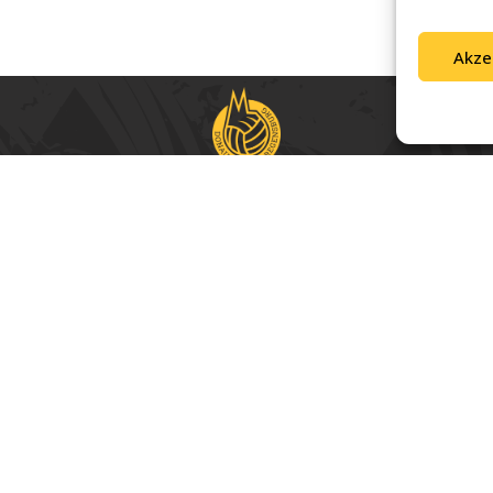
Akze
iben – mit Leidenschaft für Volleyball und einer starken 
pressum & Datenschutz