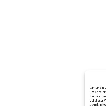
erzeit noch keine Daten zur Verfügung.
Um dir ein 
um Gerätein
Technologie
auf dieser W
zurückziehs