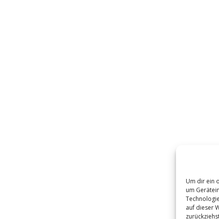
erzeit noch keine Daten zur Verfügung.
Um dir ein 
um Gerätein
Technologie
auf dieser W
zurückziehs