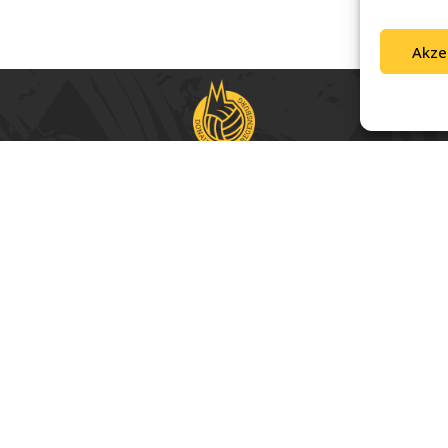
Akze
iben – mit Leidenschaft für Volleyball und einer starken 
pressum & Datenschutz