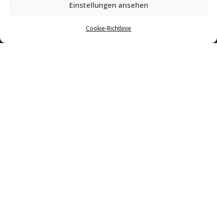
Einstellungen ansehen
Cookie-Richtlinie
Gemeinsam Geschichte schreiben – mit Leidenschaft für Volleyball und einer
starken Gemeinschaft in Regensburg.
Impressum & Datenschutz
Mitglied werden
Sponsoring
Kontakt
© 2026 Donau Volleys Regensburg e.V. – Alle Rechte vorbehalten.