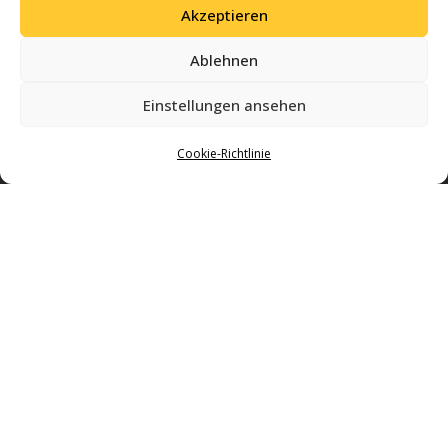
Akzeptieren
Ablehnen
Einstellungen ansehen
Cookie-Richtlinie
Gemeinsam Geschichte schreiben – mit Leidenschaft für Volleyball und einer
starken Gemeinschaft in Regensburg.
Impressum & Datenschutz
Mitglied werden
Sponsoring
Kontakt