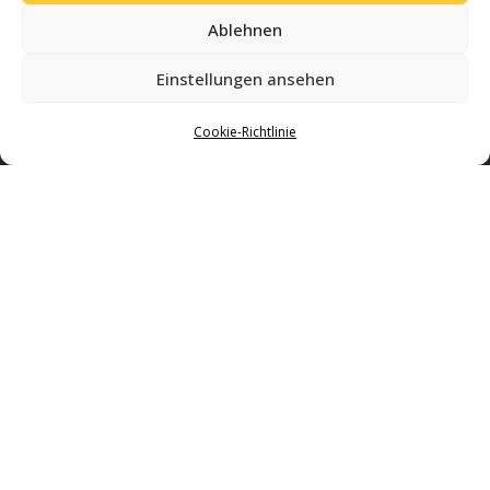
Ablehnen
Einstellungen ansehen
Cookie-Richtlinie
Gemeinsam Geschichte schreiben – mit Leidenschaft für Volleyball und einer
starken Gemeinschaft in Regensburg.
Impressum & Datenschutz
Mitglied werden
Sponsoring
Kontakt