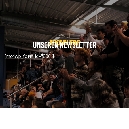
ABONNIERE
UNSEREN NEWSLETTER
[mc4wp_form id="806"]